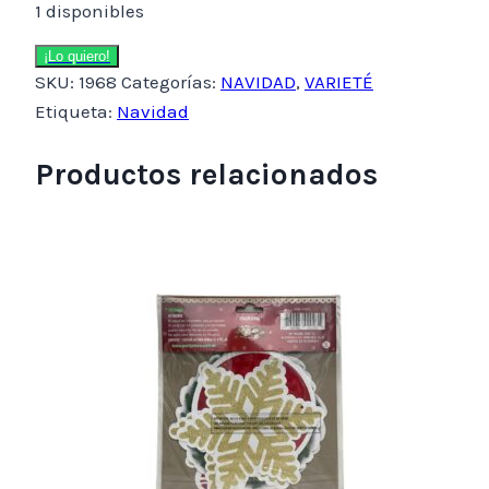
1 disponibles
Bolitas
¡Lo quiero!
SKU:
1968
Categorías:
NAVIDAD
,
VARIETÉ
navideñas
Etiqueta:
Navidad
cantidad
Productos relacionados