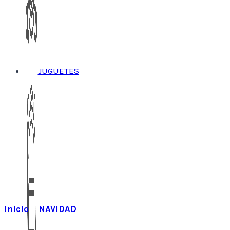
JUGUETES
Inicio
»
NAVIDAD
»
Bolitas navideñas