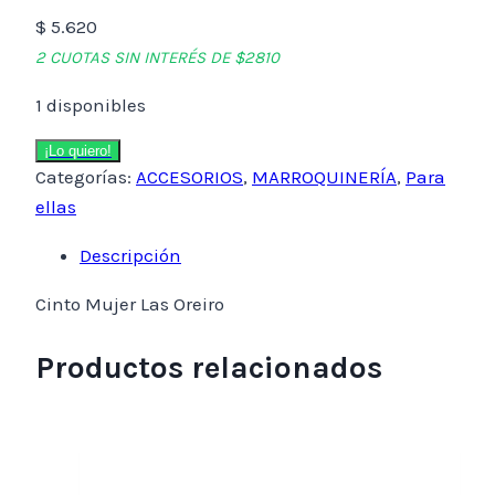
$
5.620
2 CUOTAS SIN INTERÉS DE $2810
1 disponibles
Cinto
¡Lo quiero!
Categorías:
ACCESORIOS
,
MARROQUINERÍA
,
Para
Mujer
ellas
Las
Oreiro
Descripción
cantidad
Cinto Mujer Las Oreiro
Productos relacionados